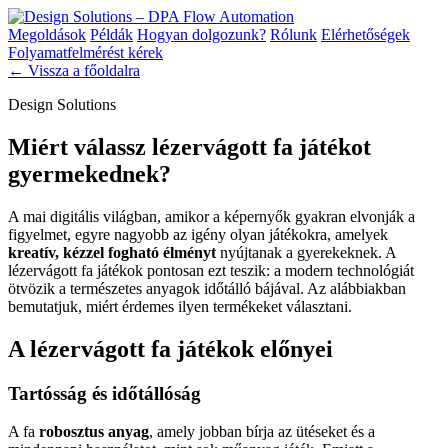
Megoldások
Példák
Hogyan dolgozunk?
Rólunk
Elérhetőségek
Folyamatfelmérést kérek
← Vissza a főoldalra
Design Solutions
Miért válassz lézervágott fa játékot
gyermekednek?
A mai digitális világban, amikor a képernyők gyakran elvonják a
figyelmet, egyre nagyobb az igény olyan játékokra, amelyek
kreatív, kézzel fogható élményt
nyújtanak a gyerekeknek. A
lézervágott fa játékok pontosan ezt teszik: a modern technológiát
ötvözik a természetes anyagok időtálló bájával. Az alábbiakban
bemutatjuk, miért érdemes ilyen termékeket választani.
A lézervágott fa játékok előnyei
Tartósság és időtállóság
A fa
robosztus anyag
, amely jobban bírja az ütéseket és a