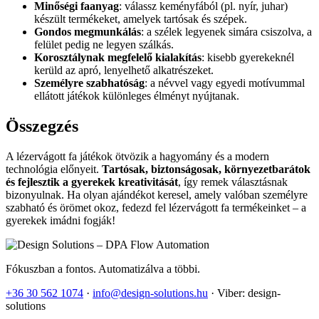
Minőségi faanyag
: válassz keményfából (pl. nyír, juhar)
készült termékeket, amelyek tartósak és szépek.
Gondos megmunkálás
: a szélek legyenek simára csiszolva, a
felület pedig ne legyen szálkás.
Korosztálynak megfelelő kialakítás
: kisebb gyerekeknél
kerüld az apró, lenyelhető alkatrészeket.
Személyre szabhatóság
: a névvel vagy egyedi motívummal
ellátott játékok különleges élményt nyújtanak.
Összegzés
A lézervágott fa játékok ötvözik a hagyomány és a modern
technológia előnyeit.
Tartósak, biztonságosak, környezetbarátok
és fejlesztik a gyerekek kreativitását
, így remek választásnak
bizonyulnak. Ha olyan ajándékot keresel, amely valóban személyre
szabható és örömet okoz, fedezd fel lézervágott fa termékeinket – a
gyerekek imádni fogják!
Fókuszban a fontos. Automatizálva a többi.
+36 30 562 1074
·
info@design-solutions.hu
· Viber: design-
solutions