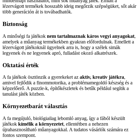
mindennapi használatot, mint sok műanyag játék. Emiatt a
lézervágott termékek hosszabb ideig megőrzik szépségüket, sőt akár
több generáción át is továbadhatók.
Biztonság
A minőségi fa játékok
nem tartalmaznak káros vegyi anyagokat
,
amelyek a műanyag termékekben gyakran előfordulnak. Emellett a
lézervágott játékoknál ügyelnek arra is, hogy a szélek simák
legyenek és ne legyenek apró, fulladást okozó alkatrészek.
Oktatási érték
A fa játékok ösztönzik a gyerekeket az
aktív, kreatív játékra
,
amivel fejlődik a finommotorika, a problémamegoldó készség és a
képzelőerő. A puzzle-k, építőkészletek és betűk például segítik a
tanulást játék közben.
Környezetbarát választás
A fa megújuló, biológiailag lebomló anyag, így a fából készült
játékok
kímélik a környezetet
, ellentétben a nehezen
újrahasznosítható műanyagokkal. A tudatos vásárlók számára ez
fontos szempont.