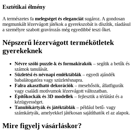
Esztétikai élmény
A természetes fa
melegséget és eleganciát
sugároz. A gondosan
megmunkált lézervágott játékok a gyerekszobát is díszítik, ráadásul
a személyre szabott gravírozás még egyedibbé teszi őket.
Népszerű lézervágott termékötletek
gyerekeknek
Névre szóló puzzle-k és formakirakók
– segítik a betűk és
számok tanulását.
Süzletési és névnapi emléktáblák
– egyedi ajándék
babalátogatóra vagy szüzletésnapra.
Falra akasztható dekorációk
– mesehősök, állatfigurák
vagy családi motívumok lézervágott változatban.
Építőkockák és 3D modellek
– fejlesztik a térlátást és a
kézügyességet.
Tanulókártyák és játéktáblák
– például betű- vagy
számkártyák, amelyekkel játékosan sajátíthatók el az alapok.
Mire figyelj vásárláskor?